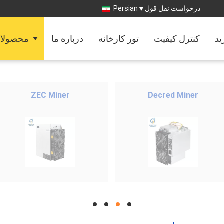
Persian
درخواست نقل قول
ید
کنترل کیفیت
تور کارخانه
درباره ما
محصولا
ZEC Miner
Decred Miner
hd
hd
hd
hd